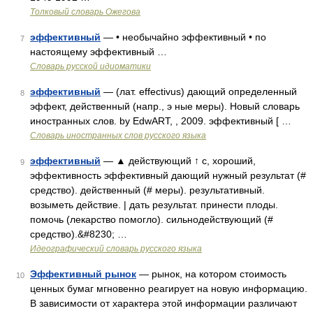
Толковый словарь Ожегова
эффективный
— • необычайно эффективный • по
7
настоящему эффективный …
Словарь русской идиоматики
эффективный
— (лат. effectivus) дающий определенный
8
эффект, действенный (напр., э ные меры). Новый словарь
иностранных слов. by EdwART, , 2009. эффективный [ …
Словарь иностранных слов русского языка
эффективный
— ▲ действующий ↑ с, хороший,
9
эффективность эффективный дающий нужный результат (#
средство). действенный (# меры). результативный.
возыметь действие. | дать результат. принести плоды.
помочь (лекарство помогло). сильнодействующий (#
средство).&#8230; …
Идеографический словарь русского языка
Эффективный рынок
— рынок, на котором стоимость
10
ценных бумаг мгновенно реагирует на новую информацию.
В зависимости от характера этой информации различают