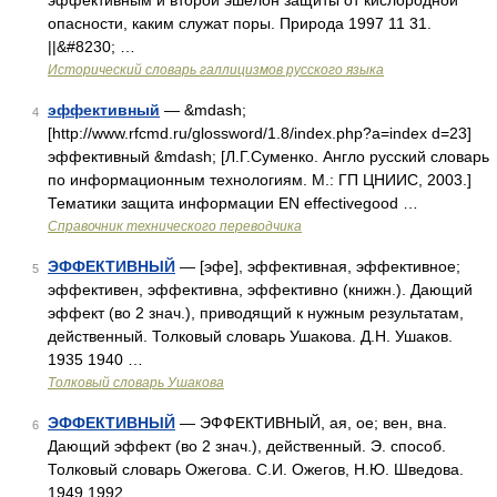
эффективным и второй эшелон защиты от кислородной
опасности, каким служат поры. Природа 1997 11 31.
||&#8230; …
Исторический словарь галлицизмов русского языка
эффективный
— &mdash;
4
[http://www.rfcmd.ru/glossword/1.8/index.php?a=index d=23]
эффективный &mdash; [Л.Г.Суменко. Англо русский словарь
по информационным технологиям. М.: ГП ЦНИИС, 2003.]
Тематики защита информации EN effectivegood …
Справочник технического переводчика
ЭФФЕКТИВНЫЙ
— [эфе], эффективная, эффективное;
5
эффективен, эффективна, эффективно (книжн.). Дающий
эффект (во 2 знач.), приводящий к нужным результатам,
действенный. Толковый словарь Ушакова. Д.Н. Ушаков.
1935 1940 …
Толковый словарь Ушакова
ЭФФЕКТИВНЫЙ
— ЭФФЕКТИВНЫЙ, ая, ое; вен, вна.
6
Дающий эффект (во 2 знач.), действенный. Э. способ.
Толковый словарь Ожегова. С.И. Ожегов, Н.Ю. Шведова.
1949 1992 …