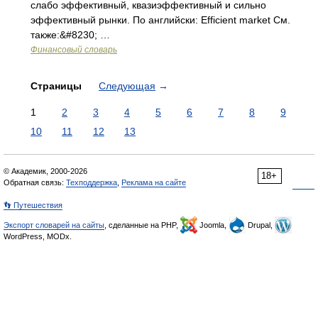
слабо эффективный, квазиэффективный и сильно
эффективный рынки. По английски: Efficient market См.
также:&#8230; …
Финансовый словарь
Страницы
Следующая
→
1
2
3
4
5
6
7
8
9
10
11
12
13
© Академик, 2000-2026
18+
Обратная связь:
Техподдержка
,
Реклама на сайте
👣 Путешествия
Экспорт словарей на сайты
, сделанные на PHP,
Joomla,
Drupal,
WordPress, MODx.